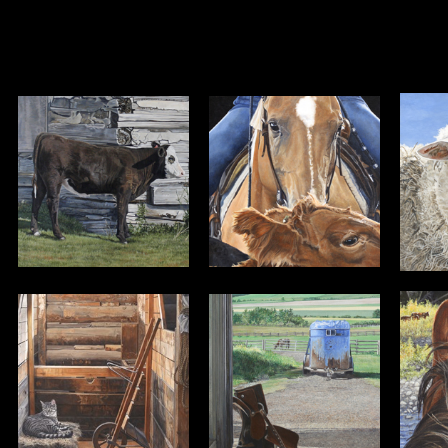
text="white" link="white" vlink="white" alink="white">
LI